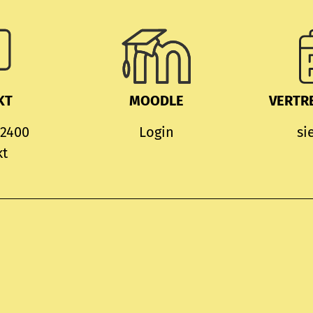
KT
MOODLE
VERTR
 2400
Login
si
kt