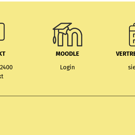
KT
MOODLE
VERTR
 2400
Login
si
kt