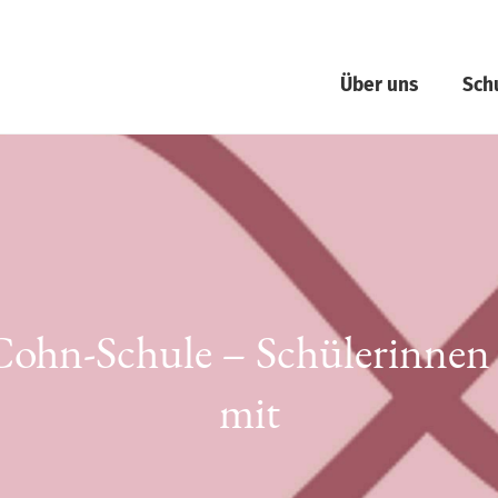
Über uns
Sch
hn-Schule – Schülerinnen u
mit