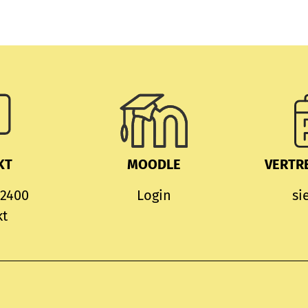
KT
MOODLE
VERTR
 2400
Login
si
kt