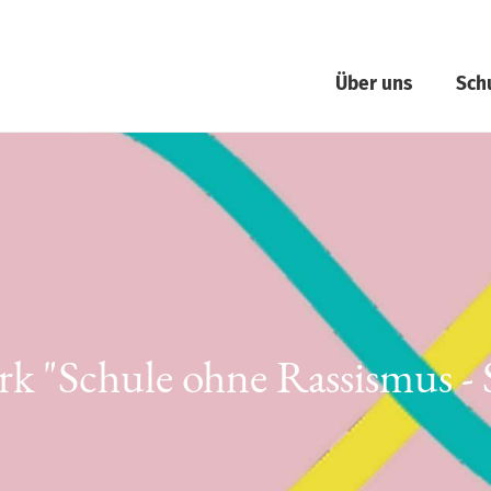
Über uns
Sch
k "Schule ohne Rassismus -