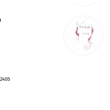
h
12405