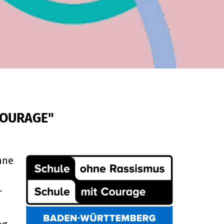
COURAGE"
hne
r